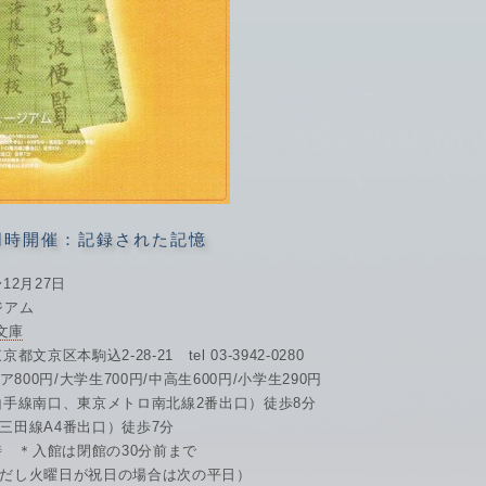
同時開催：記録された記憶
〜12月27日
ジアム
文庫
区本駒込2-28-21 tel 03-3942-0280
800円/大学生700円/中高生600円/小学生290円
山手線南口、東京メトロ南北線2番出口）徒歩8分
A4番出口）徒歩7分
時 ＊入館は閉館の30分前まで
だし火曜日が祝日の場合は次の平日）