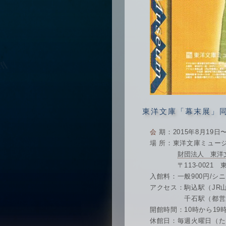
東洋文庫「幕末展」
会 期：2015年8月19日
場 所：東洋文庫ミュー
財団法人 東洋
〒113-0021 東京都文京
入館料：一般900円/シニア
アクセス：駒込駅（JR
千石駅（都営三田線
開館時間：10時から19
休館日：毎週火曜日（た