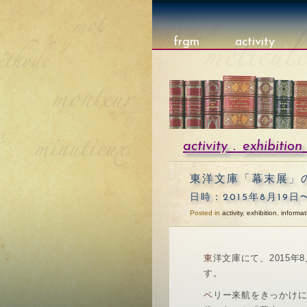
frgm
activity
activity
.
exhibition
東洋文庫「幕末展」
日時：2015年8月19
Posted in
activity
,
exhibition
,
informat
東洋文庫にて、2015年8月19日から「幕末展」（同時開催「記録された記憶 」）が始まりま
す。
ペリー来航をきっかけに、国内では攘夷と開国、倒幕と佐幕をめぐる対立が激化し動乱の時