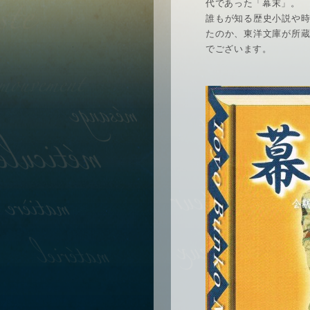
代であった「幕末」。
誰もが知る歴史小説や
たのか、東洋文庫が所
でございます。