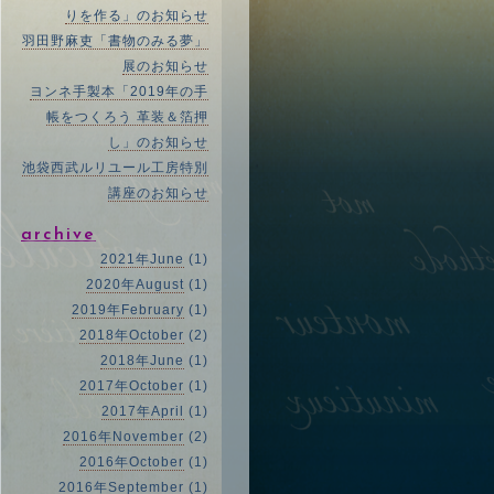
りを作る」のお知らせ
羽田野麻吏「書物のみる夢」
展のお知らせ
ヨンネ手製本「2019年の手
帳をつくろう 革装＆箔押
し」のお知らせ
池袋西武ルリユール工房特別
講座のお知らせ
archive
2021年June
(1)
2020年August
(1)
2019年February
(1)
2018年October
(2)
2018年June
(1)
2017年October
(1)
2017年April
(1)
2016年November
(2)
2016年October
(1)
2016年September
(1)