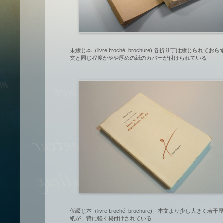
未綴じ本（livre broché, brochure) 各折り丁は綴じられてお
文と同じ程度かやや厚めの紙のカバーが付けられている
仮綴じ本（livre broché, brochure) 本文より少し大きく若干
紙が、背に軽く糊付けされている