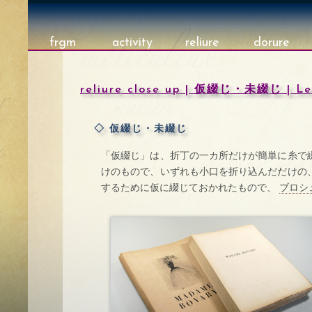
frgm
activity
reliure
dorure
reliure close up | 仮綴じ・未綴じ | Le
◇ 仮綴じ・未綴じ
「仮綴じ」は、折丁の一カ所だけが簡単に糸で
けのもので、いずれも小口を折り込んだだけの
するために仮に綴じておかれたもので、
ブロシュ