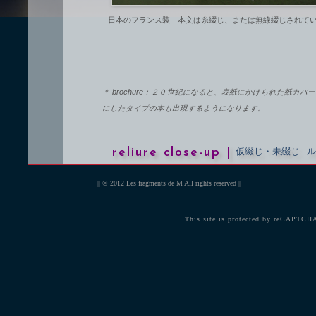
日本のフランス装 本文は糸綴じ、または無線綴じされて
＊ brochure：２０世紀になると、表紙にかけられた紙
にしたタイプの本も出現するようになります。
reliure close-up |
仮綴じ・未綴じ
ル
|| © 2012
Les fragments de M
All rights reserved ||
This site is protected by reCAPTCH