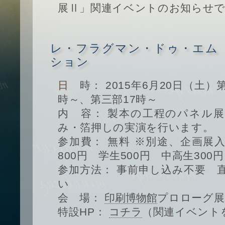
展Ⅱ」関連イベントのお知らせ
レ・フラグマン・ドゥ・エム
ション
日 時： 2015年6月20日（土）第一部13時～、第二部15
時～、第三部17時～
内 容： 製本の工程のパネル
み・箔押しの実演を行います。
参加費： 無料 ※別途、企画展
800円 学生500円 中高生300
参加方法： 事前申し込み不要 
い
会 場：
印刷博物館
プロローグ展
特設HP：
コチラ
（関連イベント