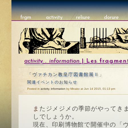
frgm
activity
reliure
dorure
activity
.
information
| Les fragmen
「ヴァチカン教皇庁図書館展Ⅱ」
関連イベントのお知らせ
Posted in
activity
,
information
by Minako at Jun 14 2015, 01:13 pm
またジメジメの季節がやってきましたが、いかがお過ご
しでしょうか。
現在、印刷博物館で開催中の「