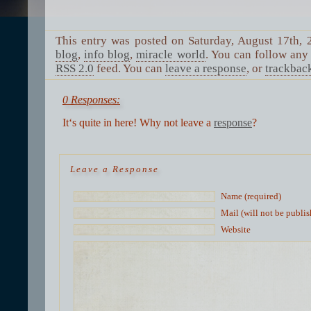
This entry was posted on Saturday, August 17th, 
blog
,
info blog
,
miracle world
. You can follow any 
RSS 2.0
feed. You can
leave a response
, or
trackbac
0 Responses:
It‘s quite in here! Why not leave a
response
?
Leave a Response
Name (required)
Mail (will not be publis
Website