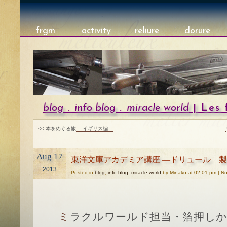
frgm
activity
reliure
dorure
blog
.
info blog
.
miracle world
| Les
<<
本をめぐる旅 —イギリス編—
Aug 17
東洋文庫アカデミア講座 ―ドリュール 
2013
Posted in
blog
,
info blog
,
miracle world
by Minako at 02:01 pm | N
ミラクルワールド担当・箔押し