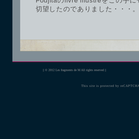
Foujitaのlivre illustré
切望したのでありました・・・
|| © 2012
Les fragments de M
All rights reserved ||
This site is protected by reCAPTCH