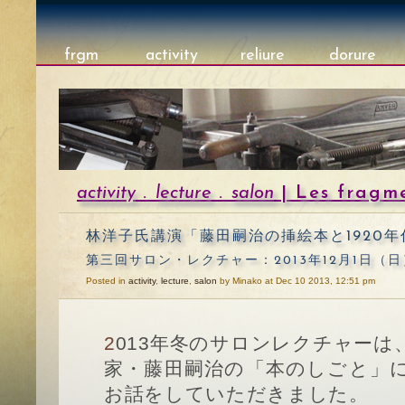
frgm
activity
reliure
dorure
activity
.
lecture
.
salon
| Les fragm
林洋子氏講演「藤田嗣治の挿絵本と1920
第三回サロン・レクチャー：2013年12月1日（日
Posted in
activity
,
lecture
,
salon
by Minako at Dec 10 2013, 12:51 pm
2013年冬のサロンレクチャーは、パリに渡った日本人画
家・藤田嗣治の「本のしごと」
お話をしていただきました。