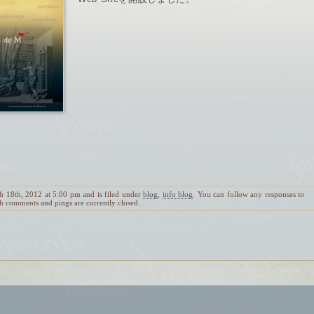
h 18th, 2012 at 5:00 pm and is filed under
blog
,
info blog
. You can follow any responses to
h comments and pings are currently closed.