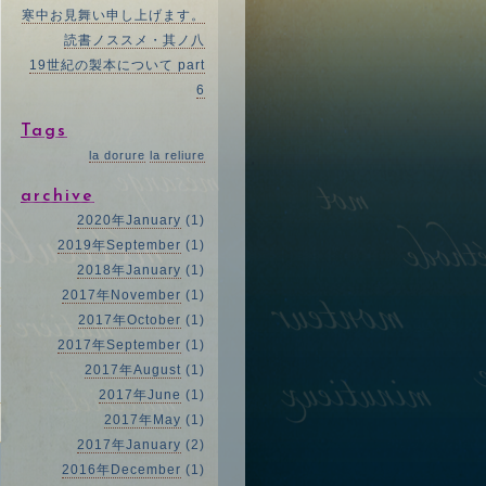
寒中お見舞い申し上げます。
読書ノススメ・其ノ八
19世紀の製本について part
6
Tags
la dorure
la reliure
archive
2020年January
(1)
2019年September
(1)
2018年January
(1)
2017年November
(1)
2017年October
(1)
2017年September
(1)
2017年August
(1)
2017年June
(1)
2017年May
(1)
2017年January
(2)
2016年December
(1)