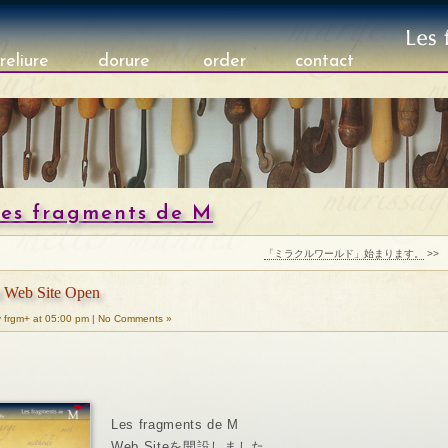
reliure
dorure
order
contact
es fragments de M
「ミラクルワールド」始まります。
>>
M Web Site Open
 frgm+ at 05:00 pm | No Comments »
Les fragments de M
Web Siteを開設しました。