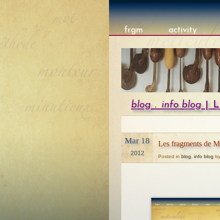
frgm
activity
blog
.
info blog
| L
Mar 18
Les fragments de 
2012
Posted in
blog
,
info blog
by